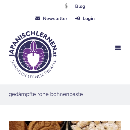
Zum
Blog
Inhalt
Newsletter
Login
springen
gedämpfte rohe bohnenpaste