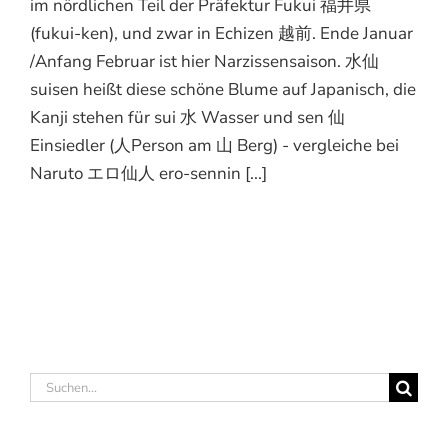
im nördlichen Teil der Präfektur Fukui 福井県
(fukui-ken), und zwar in Echizen 越前. Ende Januar
/Anfang Februar ist hier Narzissensaison. 水仙
suisen heißt diese schöne Blume auf Japanisch, die
Kanji stehen für sui 水 Wasser und sen 仙
Einsiedler (人Person am 山 Berg) - vergleiche bei
Naruto エロ仙人 ero-sennin [...]
Suche
nach: