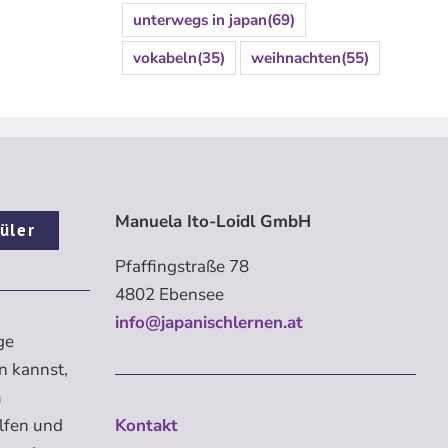
unterwegs in japan
(69)
vokabeln
(35)
weihnachten
(55)
Manuela Ito-Loidl GmbH
üler
Pfaffingstraße 78
4802 Ebensee
info@japanischlernen.at
ge
n kannst,
m
elfen und
Kontakt