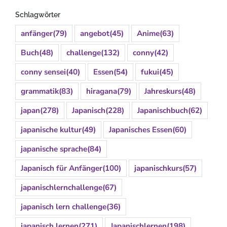
Schlagwörter
anfänger
(79)
angebot
(45)
Anime
(63)
Buch
(48)
challenge
(132)
conny
(42)
conny sensei
(40)
Essen
(54)
fukui
(45)
grammatik
(83)
hiragana
(79)
Jahreskurs
(48)
japan
(278)
Japanisch
(228)
Japanischbuch
(62)
japanische kultur
(49)
Japanisches Essen
(60)
japanische sprache
(84)
Japanisch für Anfänger
(100)
japanischkurs
(57)
japanischlernchallenge
(67)
japanisch lern challenge
(36)
japanisch lernen
(271)
Japanischlernen
(198)