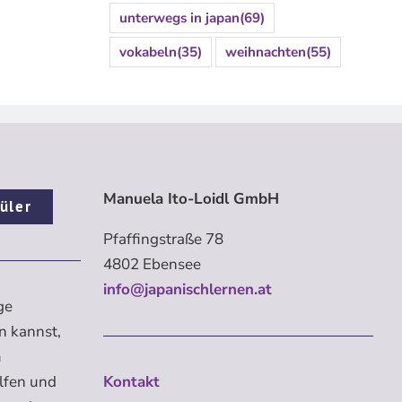
unterwegs in japan
(69)
vokabeln
(35)
weihnachten
(55)
Manuela Ito-Loidl GmbH
üler
Pfaffingstraße 78
4802 Ebensee
info@japanischlernen.at
ge
n kannst,
m
elfen und
Kontakt