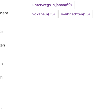
unterwegs in japan
(69)
einem
vokabeln
(35)
weihnachten
(55)
ür
ten
en
em