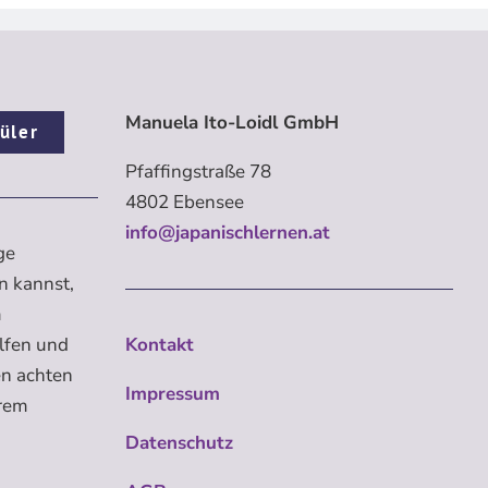
Manuela Ito-Loidl GmbH
üler
Pfaffingstraße 78
4802 Ebensee
info@japanischlernen.at
ge
n kannst,
m
elfen und
Kontakt
en achten
Impressum
erem
Datenschutz