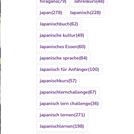
hiragana
(79)
Jahreskurs
(48)
japan
(278)
Japanisch
(228)
Japanischbuch
(62)
japanische kultur
(49)
Japanisches Essen
(60)
japanische sprache
(84)
Japanisch für Anfänger
(100)
japanischkurs
(57)
japanischlernchallenge
(67)
japanisch lern challenge
(36)
japanisch lernen
(271)
Japanischlernen
(198)