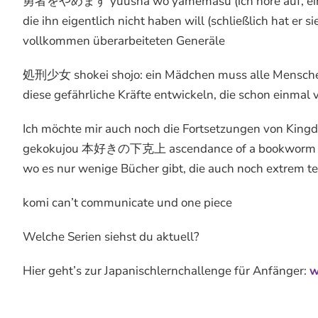
勇者をやめます yuusha wo yamemasu (ich höre auf, ein Hel
die ihn eigentlich nicht haben will (schließlich hat er s
vollkommen überarbeiteten Generäle
処刑少女 shokei shojo: ein Mädchen muss alle Menschen t
diese gefährliche Kräfte entwickeln, die schon einmal 
Ich möchte mir auch noch die Fortsetzungen von Kin
gekokujou 本好きの下克上 ascendance of a bookworm (isek
wo es nur wenige Bücher gibt, die auch noch extrem te
komi can’t communicate und one piece
Welche Serien siehst du aktuell?
Hier geht’s zur Japanischlernchallenge für Anfänger:
w