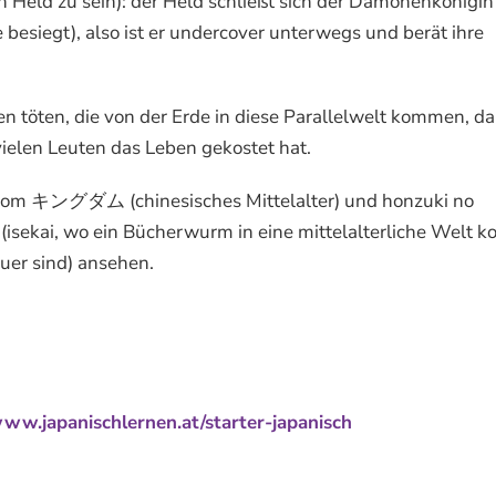
d zu sein): der Held schließt sich der Dämonenkönigin 
ie besiegt), also ist er undercover unterwegs und berät ihre
öten, die von der Erde in diese Parallelwelt kommen, da
vielen Leuten das Leben gekostet hat.
gdom キングダム (chinesisches Mittelalter) und honzuki no
ai, wo ein Bücherwurm in eine mittelalterliche Welt k
uer sind) ansehen.
ww.japanischlernen.at/starter-japanisch