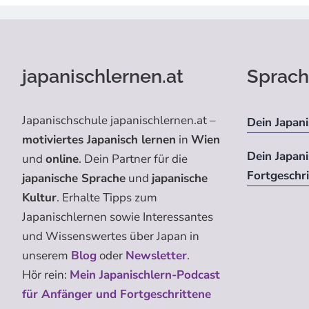
japanischlernen.at
Sprach
Japanischschule japanischlernen.at –
Dein Japani
motiviertes Japanisch lernen
in
Wien
Dein Japan
und
online
. Dein Partner für die
Fortgeschr
japanische Sprache
und
japanische
Kultur
. Erhalte Tipps zum
Japanischlernen sowie Interessantes
und Wissenswertes über Japan in
unserem
Blog
oder
Newsletter
.
Hör rein:
Mein Japanischlern-Podcast
für Anfänger und Fortgeschrittene