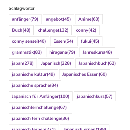
Schlagwörter
anfänger
(79)
angebot
(45)
Anime
(63)
Buch
(48)
challenge
(132)
conny
(42)
conny sensei
(40)
Essen
(54)
fukui
(45)
grammatik
(83)
hiragana
(79)
Jahreskurs
(48)
japan
(278)
Japanisch
(228)
Japanischbuch
(62)
japanische kultur
(49)
Japanisches Essen
(60)
japanische sprache
(84)
Japanisch für Anfänger
(100)
japanischkurs
(57)
japanischlernchallenge
(67)
japanisch lern challenge
(36)
japanisch lernen
(271)
Japanischlernen
(198)