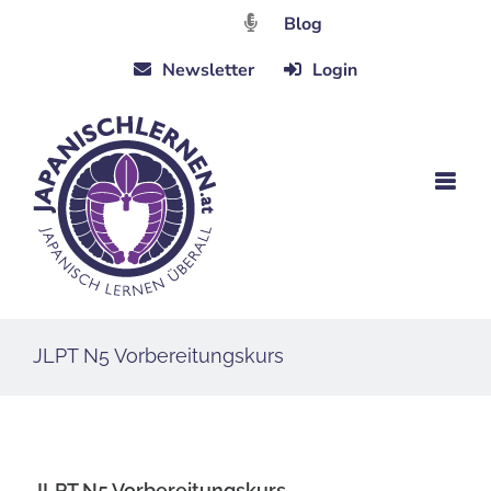
Zum
Blog
Inhalt
Newsletter
Login
springen
JLPT N5 Vorbereitungskurs
JLPT N5 Vorbereitungskurs