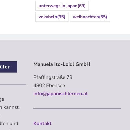
unterwegs in japan
(69)
vokabeln
(35)
weihnachten
(55)
Manuela Ito-Loidl GmbH
üler
Pfaffingstraße 78
4802 Ebensee
info@japanischlernen.at
ge
n kannst,
m
elfen und
Kontakt