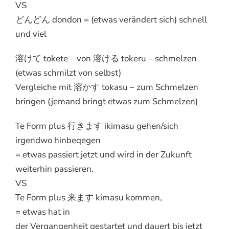
VS
どんどん dondon = (etwas verändert sich) schnell
und viel
溶けて tokete – von 溶ける tokeru – schmelzen
(etwas schmilzt von selbst)
Vergleiche mit 溶かす tokasu – zum Schmelzen
bringen (jemand bringt etwas zum Schmelzen)
Te Form plus 行きます ikimasu gehen/sich
irgendwo hinbeqegen
= etwas passiert jetzt und wird in der Zukunft
weiterhin passieren.
VS
Te Form plus 来ます kimasu kommen,
= etwas hat in
der Vergangenheit gestartet und dauert bis jetzt