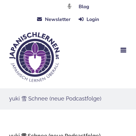
Zum
Blog
Inhalt
Newsletter
Login
springen
yuki 雪 Schnee (neue Podcastfolge)
yuki 雪 Schnee (neue Podcastfolge)