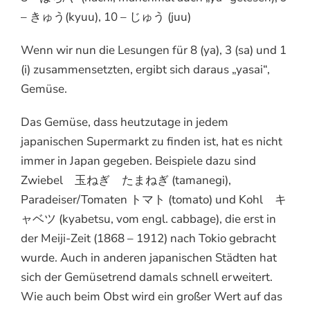
– きゅう(kyuu), 10 – じゅう (juu)
Wenn wir nun die Lesungen für 8 (ya), 3 (sa) und 1
(i) zusammensetzten, ergibt sich daraus „yasai“,
Gemüse.
Das Gemüse, dass heutzutage in jedem
japanischen Supermarkt zu finden ist, hat es nicht
immer in Japan gegeben. Beispiele dazu sind
Zwiebel 玉ねぎ たまねぎ (tamanegi),
Paradeiser/Tomaten トマト (tomato) und Kohl キ
ャベツ (kyabetsu, vom engl. cabbage), die erst in
der Meiji-Zeit (1868 – 1912) nach Tokio gebracht
wurde. Auch in anderen japanischen Städten hat
sich der Gemüsetrend damals schnell erweitert.
Wie auch beim Obst wird ein großer Wert auf das