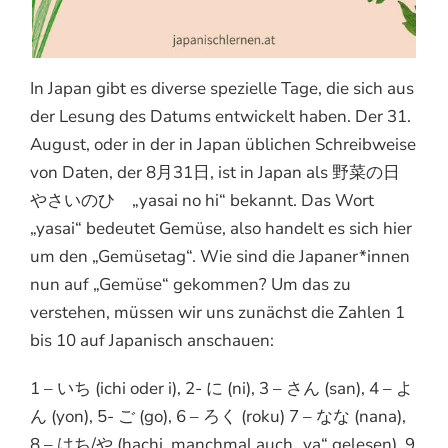
In Japan gibt es diverse spezielle Tage, die sich aus
der Lesung des Datums entwickelt haben. Der 31.
August, oder in der in Japan üblichen Schreibweise
von Daten, der 8月31日, ist in Japan als 野菜の日
やさいのひ „yasai no hi“ bekannt. Das Wort
„yasai“ bedeutet Gemüse, also handelt es sich hier
um den „Gemüsetag“. Wie sind die Japaner*innen
nun auf „Gemüse“ gekommen? Um das zu
verstehen, müssen wir uns zunächst die Zahlen 1
bis 10 auf Japanisch anschauen:
1 – いち (ichi oder i), 2- に (ni), 3 – さん (san), 4 – よ
ん (yon), 5- ご (go), 6 – ろく (roku) 7 – なな (nana),
8 – はち/や (hachi, manchmal auch „ya“ gelesen), 9