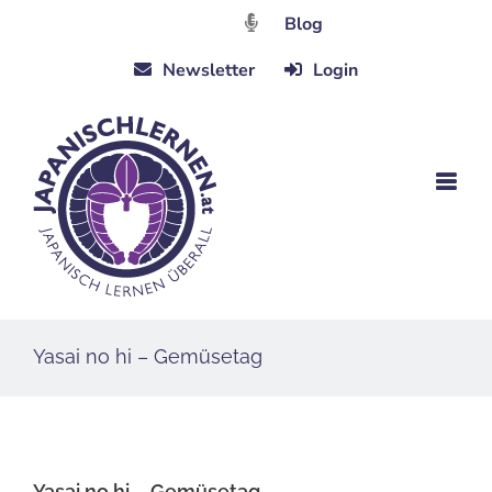
Zum
Blog
Inhalt
Newsletter
Login
springen
Yasai no hi – Gemüsetag
Yasai no hi – Gemüsetag