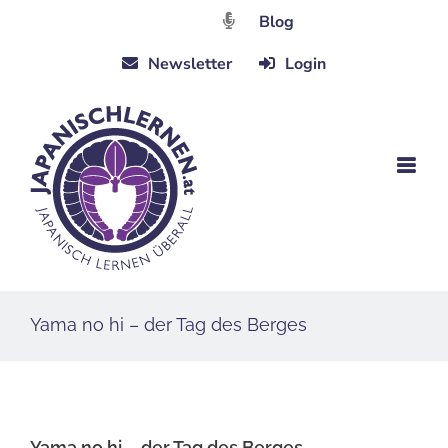
Zum
Blog
Inhalt
Newsletter
Login
springen
Yama no hi – der Tag des Berges
Yama no hi – der Tag des Berges