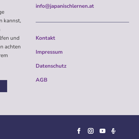
info@japanischlernen.at
ge
n kannst,
m
elfen und
Kontakt
en achten
Impressum
erem
Datenschutz
AGB
n