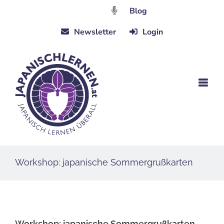
Zum
Blog
Inhalt
Newsletter
Login
springen
Workshop: japanische Sommergrußkarten
Workshop: japanische Sommergrußkarten