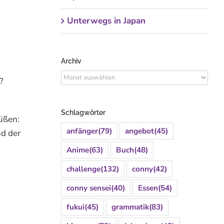
Unterwegs in Japan
Archiv
Archiv
?
Schlagwörter
süßen:
anfänger
(79)
angebot
(45)
nd der
Anime
(63)
Buch
(48)
challenge
(132)
conny
(42)
conny sensei
(40)
Essen
(54)
fukui
(45)
grammatik
(83)