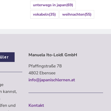
unterwegs in japan
(69)
vokabeln
(35)
weihnachten
(55)
Manuela Ito-Loidl GmbH
üler
Pfaffingstraße 78
4802 Ebensee
info@japanischlernen.at
ge
n kannst,
m
elfen und
Kontakt