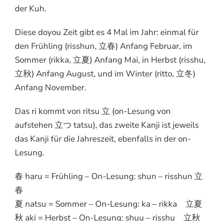
der Kuh.
Diese doyou Zeit gibt es 4 Mal im Jahr: einmal für
den Frühling (risshun, 立春) Anfang Februar, im
Sommer (rikka, 立夏) Anfang Mai, in Herbst (risshu,
立秋) Anfang August, und im Winter (ritto, 立冬)
Anfang November.
Das ri kommt von ritsu 立 (on-Lesung von
aufstehen 立つ tatsu), das zweite Kanji ist jeweils
das Kanji für die Jahreszeit, ebenfalls in der on-
Lesung.
春 haru = Frühling – On-Lesung: shun – risshun 立
春
夏 natsu = Sommer – On-Lesung: ka – rikka 立夏
秋 aki = Herbst – On-Lesung: shuu – risshu 立秋