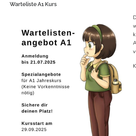
Warteliste A1 Kurs
D
w
k
A
v
K