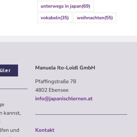
unterwegs in japan
(69)
vokabeln
(35)
weihnachten
(55)
Manuela Ito-Loidl GmbH
üler
Pfaffingstraße 78
4802 Ebensee
info@japanischlernen.at
ge
n kannst,
m
elfen und
Kontakt