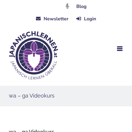
Zum
Blog
Inhalt
Newsletter
Login
springen
wa – ga Videokurs
wa – ga Videokurs