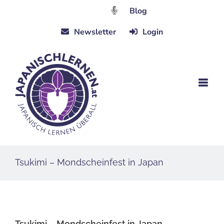
Zum
Blog
Inhalt
Newsletter
Login
springen
Tsukimi – Mondscheinfest in Japan
Tsukimi – Mondscheinfest in Japan