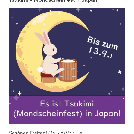
Schönen Freitag! (ﾉ^ヮ^)ﾉ*:・ﾟ✧