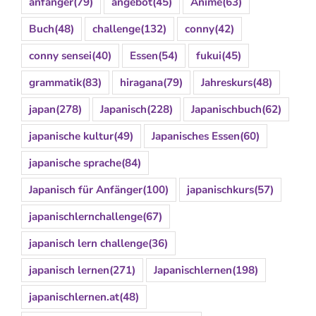
anfänger
(79)
angebot
(45)
Anime
(63)
Buch
(48)
challenge
(132)
conny
(42)
conny sensei
(40)
Essen
(54)
fukui
(45)
grammatik
(83)
hiragana
(79)
Jahreskurs
(48)
japan
(278)
Japanisch
(228)
Japanischbuch
(62)
japanische kultur
(49)
Japanisches Essen
(60)
japanische sprache
(84)
Japanisch für Anfänger
(100)
japanischkurs
(57)
japanischlernchallenge
(67)
japanisch lern challenge
(36)
japanisch lernen
(271)
Japanischlernen
(198)
japanischlernen.at
(48)