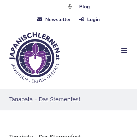
Zum
Blog
Inhalt
Newsletter
Login
springen
Tanabata – Das Sternenfest
Tanabata – Das Sternenfest