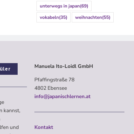
unterwegs in japan
(69)
vokabeln
(35)
weihnachten
(55)
Manuela Ito-Loidl GmbH
üler
Pfaffingstraße 78
4802 Ebensee
info@japanischlernen.at
ge
n kannst,
m
elfen und
Kontakt