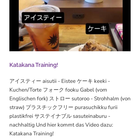
Katakana Training!
アイスティー aisutii - Eistee ケーキ keeki -
Kuchen/Torte フォーク fooku Gabel (vom
Englischen fork) ストロー sutoroo - Strohhalm (von
straw) プラスチックフリー purasuchikku furii
plastikfrei サステイナブル sasuteinaburu -
nachhaltig Und hier kommt das Video dazu:
Katakana Training!