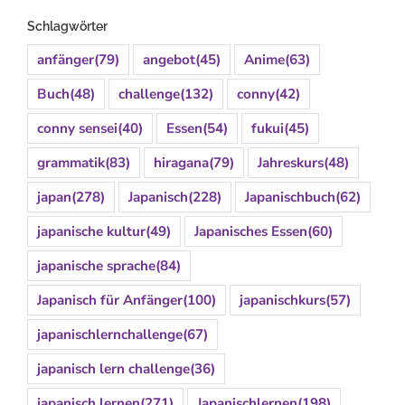
Schlagwörter
anfänger
(79)
angebot
(45)
Anime
(63)
Buch
(48)
challenge
(132)
conny
(42)
conny sensei
(40)
Essen
(54)
fukui
(45)
grammatik
(83)
hiragana
(79)
Jahreskurs
(48)
japan
(278)
Japanisch
(228)
Japanischbuch
(62)
japanische kultur
(49)
Japanisches Essen
(60)
japanische sprache
(84)
Japanisch für Anfänger
(100)
japanischkurs
(57)
japanischlernchallenge
(67)
japanisch lern challenge
(36)
japanisch lernen
(271)
Japanischlernen
(198)