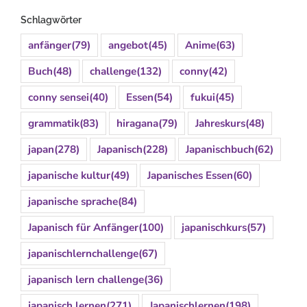
Schlagwörter
anfänger
(79)
angebot
(45)
Anime
(63)
Buch
(48)
challenge
(132)
conny
(42)
conny sensei
(40)
Essen
(54)
fukui
(45)
grammatik
(83)
hiragana
(79)
Jahreskurs
(48)
japan
(278)
Japanisch
(228)
Japanischbuch
(62)
japanische kultur
(49)
Japanisches Essen
(60)
japanische sprache
(84)
Japanisch für Anfänger
(100)
japanischkurs
(57)
japanischlernchallenge
(67)
japanisch lern challenge
(36)
japanisch lernen
(271)
Japanischlernen
(198)