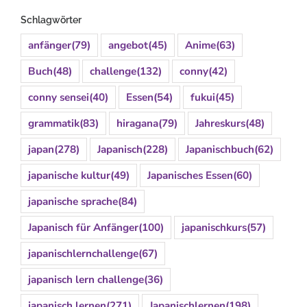
Schlagwörter
anfänger
(79)
angebot
(45)
Anime
(63)
Buch
(48)
challenge
(132)
conny
(42)
conny sensei
(40)
Essen
(54)
fukui
(45)
grammatik
(83)
hiragana
(79)
Jahreskurs
(48)
japan
(278)
Japanisch
(228)
Japanischbuch
(62)
japanische kultur
(49)
Japanisches Essen
(60)
japanische sprache
(84)
Japanisch für Anfänger
(100)
japanischkurs
(57)
japanischlernchallenge
(67)
japanisch lern challenge
(36)
japanisch lernen
(271)
Japanischlernen
(198)