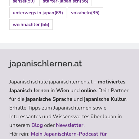
sensei
(59)
starter-japanisch
(56)
unterwegs in japan
(69)
vokabeln
(35)
weihnachten
(55)
japanischlernen.at
Japanischschule japanischlernen.at –
motiviertes
Japanisch lernen
in
Wien
und
online
. Dein Partner
für die
japanische Sprache
und
japanische Kultur
.
Erhalte Tipps zum Japanischlernen sowie
Interessantes und Wissenswertes über Japan in
unserem
Blog
oder
Newsletter
.
Hör rein:
Mein Japanischlern-Podcast für