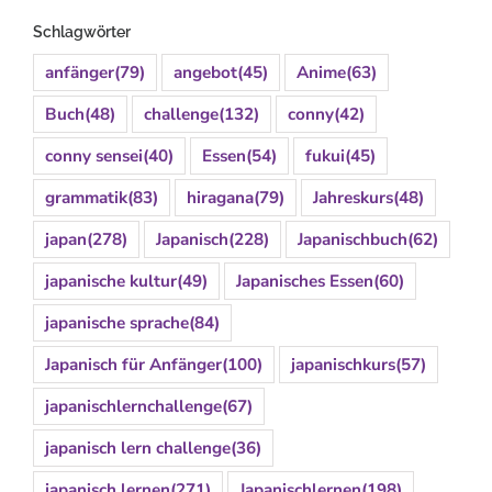
Schlagwörter
anfänger
(79)
angebot
(45)
Anime
(63)
Buch
(48)
challenge
(132)
conny
(42)
conny sensei
(40)
Essen
(54)
fukui
(45)
grammatik
(83)
hiragana
(79)
Jahreskurs
(48)
japan
(278)
Japanisch
(228)
Japanischbuch
(62)
japanische kultur
(49)
Japanisches Essen
(60)
japanische sprache
(84)
Japanisch für Anfänger
(100)
japanischkurs
(57)
japanischlernchallenge
(67)
japanisch lern challenge
(36)
japanisch lernen
(271)
Japanischlernen
(198)