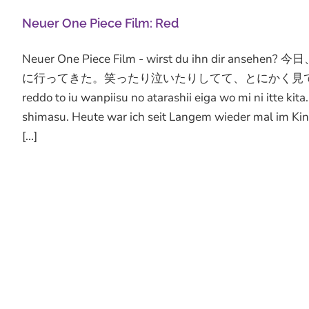
Neuer One Piece Film: Red
Neuer One Piece Film - wirst du ihn 
に行ってきた。笑ったり泣いたりしてて、とにかく見てよかった。お勧め
reddo to iu wanpiisu no atarashii eiga wo mi ni itte kit
shimasu. Heute war ich seit Langem wieder mal im Ki
[...]