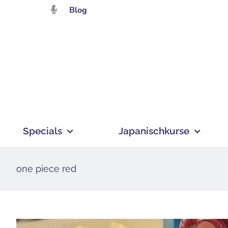
Zum
Blog
Inhalt
springen
Specials
Japanischkurse
one piece red