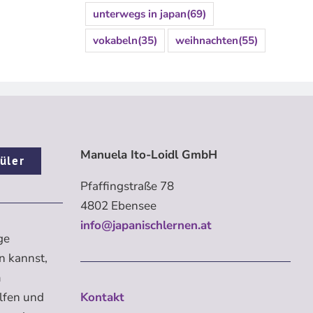
unterwegs in japan
(69)
vokabeln
(35)
weihnachten
(55)
Manuela Ito-Loidl GmbH
üler
Pfaffingstraße 78
4802 Ebensee
info@japanischlernen.at
ge
n kannst,
m
elfen und
Kontakt