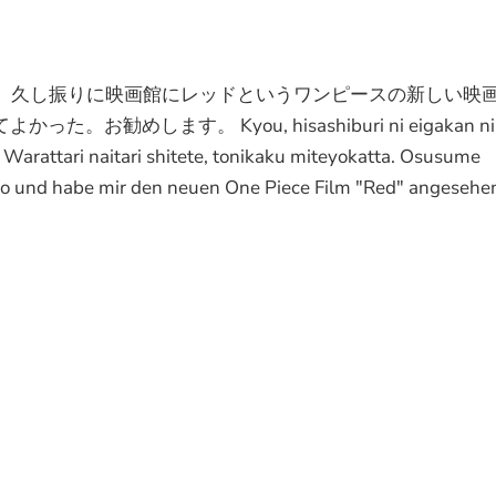
dir ansehen? 今日、久し振りに映画館にレッドというワンピースの新しい
します。 Kyou, hisashiburi ni eigakan ni
a. Warattari naitari shitete, tonikaku miteyokatta. Osusume
no und habe mir den neuen One Piece Film "Red" angesehen