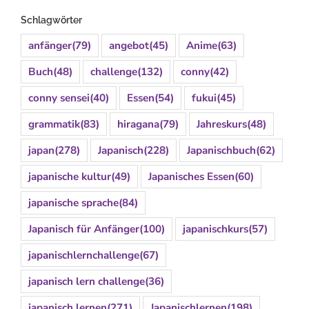
Schlagwörter
anfänger
(79)
angebot
(45)
Anime
(63)
Buch
(48)
challenge
(132)
conny
(42)
conny sensei
(40)
Essen
(54)
fukui
(45)
grammatik
(83)
hiragana
(79)
Jahreskurs
(48)
japan
(278)
Japanisch
(228)
Japanischbuch
(62)
japanische kultur
(49)
Japanisches Essen
(60)
japanische sprache
(84)
Japanisch für Anfänger
(100)
japanischkurs
(57)
japanischlernchallenge
(67)
japanisch lern challenge
(36)
japanisch lernen
(271)
Japanischlernen
(198)