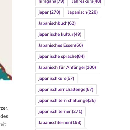
hiragana
(79)
Jahreskurs
(48)
japan
(278)
Japanisch
(228)
Japanischbuch
(62)
japanische kultur
(49)
Japanisches Essen
(60)
japanische sprache
(84)
Japanisch für Anfänger
(100)
japanischkurs
(57)
japanischlernchallenge
(67)
japanisch lern challenge
(36)
zer,
japanisch lernen
(271)
edes
Japanischlernen
(198)
eit