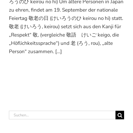
ろうのひ keirou no hi) Um ältere Personen in Japan
zu ehren, findet am 19. September der nationale
Feiertag 敬老の日 (けいろうのひ keirou no hi) statt.
敬老 (けいろう, keirou) setzt sich aus den Kanji für
„Respekt“ 敬, (vergleiche 敬語 けいご keigo, die
„Höflichkeitssprache“) und 老 (ろう, rou), „alte
Person“ zusammen. [...]
Suche
nach: