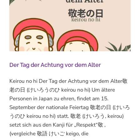
Der Tag der Achtung vor dem Alter
Keirou no hi Der Tag der Achtung vor dem Alter敬
老の日 (けいろうのひ keirou no hi) Um ältere
Personen in Japan zu ehren, findet am 15.
September der nationale Feiertag 敬老の日 (けいろ
うのひ keirou no hi) statt. 敬老 (けいろう, keirou)
setzt sich aus den Kanji für „Respekt“敬 ,
(vergleiche 敬語 けいご keigo, die