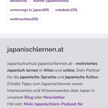
sensei
(59)
starter-japanisch
(56)
unterwegs in japan
(69)
vokabeln
(35)
weihnachten
(55)
japanischlernen.at
Japanischschule japanischlernen.at –
motiviertes
Japanisch lernen
in
Wien
und
online
. Dein Partner
für die
japanische Sprache
und
japanische Kultur
.
Erhalte Tipps zum Japanischlernen sowie
Interessantes und Wissenswertes über Japan in
unserem
Blog
oder
Newsletter
.
Hör rein:
Mein Japanischlern-Podcast für