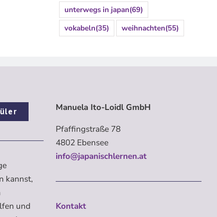
unterwegs in japan
(69)
vokabeln
(35)
weihnachten
(55)
Manuela Ito-Loidl GmbH
üler
Pfaffingstraße 78
4802 Ebensee
info@japanischlernen.at
ge
n kannst,
m
elfen und
Kontakt