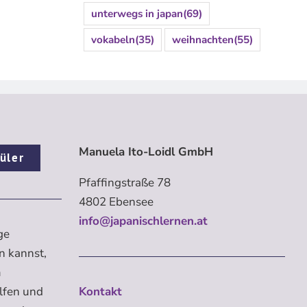
unterwegs in japan
(69)
vokabeln
(35)
weihnachten
(55)
Manuela Ito-Loidl GmbH
üler
Pfaffingstraße 78
4802 Ebensee
info@japanischlernen.at
ge
n kannst,
m
elfen und
Kontakt