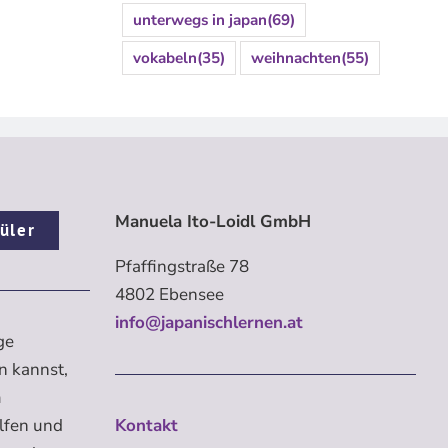
unterwegs in japan
(69)
vokabeln
(35)
weihnachten
(55)
Manuela Ito-Loidl GmbH
üler
Pfaffingstraße 78
4802 Ebensee
info@japanischlernen.at
ge
n kannst,
m
elfen und
Kontakt