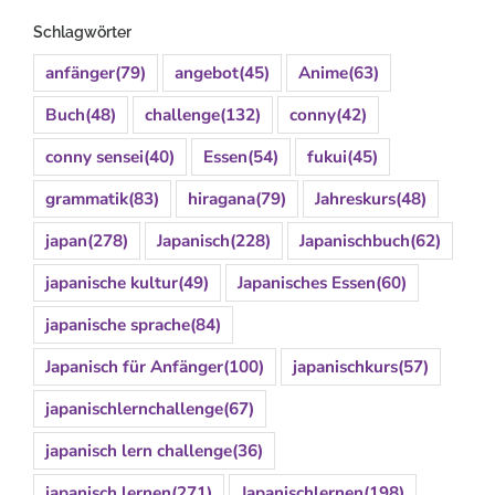
Schlagwörter
anfänger
(79)
angebot
(45)
Anime
(63)
Buch
(48)
challenge
(132)
conny
(42)
conny sensei
(40)
Essen
(54)
fukui
(45)
grammatik
(83)
hiragana
(79)
Jahreskurs
(48)
japan
(278)
Japanisch
(228)
Japanischbuch
(62)
japanische kultur
(49)
Japanisches Essen
(60)
japanische sprache
(84)
Japanisch für Anfänger
(100)
japanischkurs
(57)
japanischlernchallenge
(67)
japanisch lern challenge
(36)
japanisch lernen
(271)
Japanischlernen
(198)