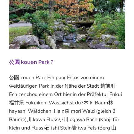
公園 kouen Park ?
公園 kouen Park Ein paar Fotos von einem
weitläufigen Park in der Nähe der Stadt 越前町
Echizenchou einem Ort hier in der Präfektur Fukui
福井県 Fukuiken. Was siehst du?木 ki Baum林
hayashi Wäldchen, Hain森 mori Wald (gleich 3
Bäume)川 kawa Fluss小川 ogawa Bach (Kanji für
klein und Fluss)石 ishi Stein岩 iwa Fels (Berg 山