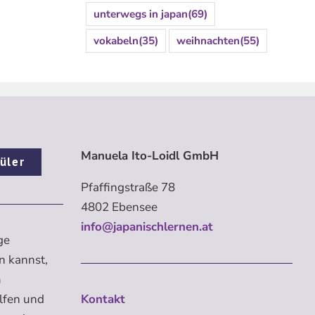
unterwegs in japan
(69)
vokabeln
(35)
weihnachten
(55)
Manuela Ito-Loidl GmbH
üler
Pfaffingstraße 78
4802 Ebensee
info@japanischlernen.at
ge
n kannst,
m
elfen und
Kontakt