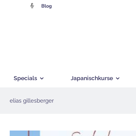
Zum
Blog
Inhalt
springen
Specials
Japanischkurse
elias gillesberger