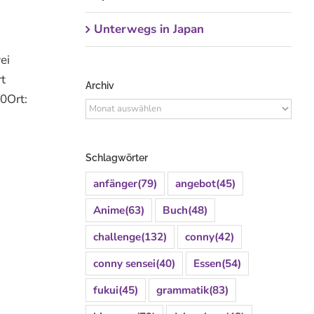
Unterwegs in Japan
ei
rt
Archiv
0Ort:
Archiv
Schlagwörter
anfänger
(79)
angebot
(45)
Anime
(63)
Buch
(48)
challenge
(132)
conny
(42)
conny sensei
(40)
Essen
(54)
fukui
(45)
grammatik
(83)