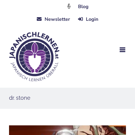
Zum
Blog
Inhalt
Newsletter
Login
springen
dr. stone