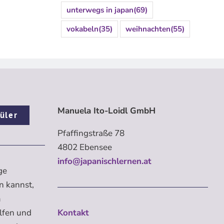
unterwegs in japan
(69)
vokabeln
(35)
weihnachten
(55)
Manuela Ito-Loidl GmbH
üler
Pfaffingstraße 78
4802 Ebensee
info@japanischlernen.at
ge
n kannst,
m
elfen und
Kontakt