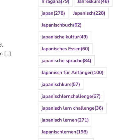
hiragana
(79)
Jahreskurs
(48)
japan
(278)
Japanisch
(228)
Japanischbuch
(62)
japanische kultur
(49)
el
Japanisches Essen
(60)
[...]
japanische sprache
(84)
Japanisch für Anfänger
(100)
japanischkurs
(57)
japanischlernchallenge
(67)
japanisch lern challenge
(36)
japanisch lernen
(271)
Japanischlernen
(198)