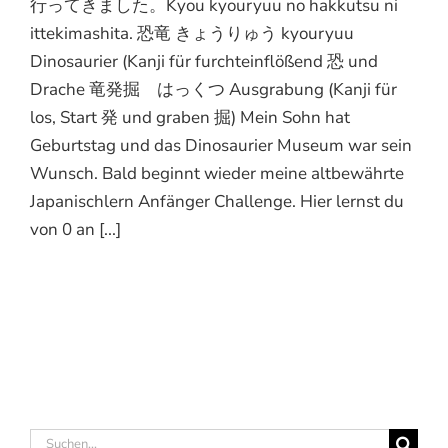
行ってきました。Kyou kyouryuu no hakkutsu ni
ittekimashita. 恐竜 きょうりゅう kyouryuu
Dinosaurier (Kanji für furchteinflößend 恐 und
Drache 竜発掘 はっくつ Ausgrabung (Kanji für
los, Start 発 und graben 掘) Mein Sohn hat
Geburtstag und das Dinosaurier Museum war sein
Wunsch. Bald beginnt wieder meine altbewährte
Japanischlern Anfänger Challenge. Hier lernst du
von 0 an [...]
Suche