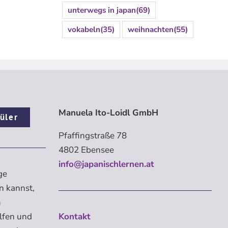
unterwegs in japan
(69)
vokabeln
(35)
weihnachten
(55)
Manuela Ito-Loidl GmbH
üler
Pfaffingstraße 78
4802 Ebensee
info@japanischlernen.at
ge
n kannst,
m
elfen und
Kontakt