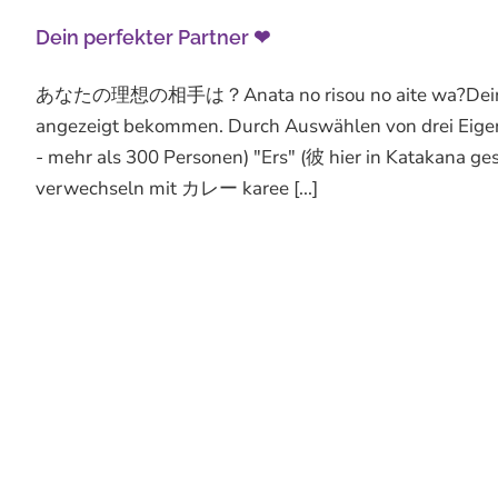
Dein perfekter Partner ❤
あなたの理想の相手は？Anata no risou no aite wa?Dein ideal
angezeigt bekommen. Durch Auswählen von drei Eige
- mehr als 300 Personen) "Ers" (彼 hier in Katakana ge
verwechseln mit カレー karee [...]