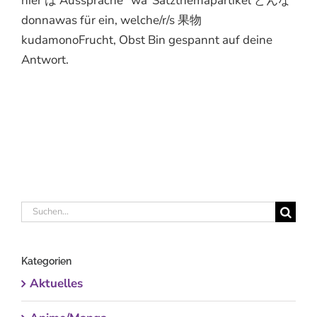
hier は Aussprache "wa"Satzthemapartikel どんな
donnawas für ein, welche/r/s 果物
kudamonoFrucht, Obst Bin gespannt auf deine
Antwort.
Suche
nach:
Kategorien
Aktuelles