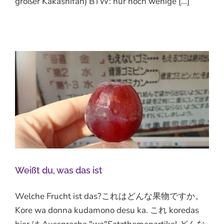
großer Kakashifan) BTW: nur noch wenige [...]
Weißt du, was das ist
Welche Frucht ist das?これはどんな果物ですか。
Kore wa donna kudamono desu ka. これ koredas