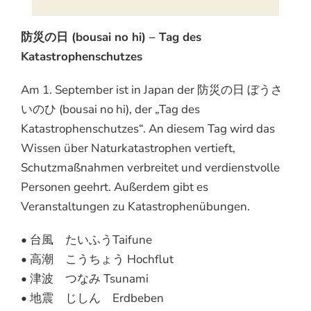
防災の日 (bousai no hi) – Tag des
Katastrophenschutzes
Am 1. September ist in Japan der 防災の日 ぼうさ
いのひ (bousai no hi), der „Tag des
Katastrophenschutzes“. An diesem Tag wird das
Wissen über Naturkatastrophen vertieft,
Schutzmaßnahmen verbreitet und verdienstvolle
Personen geehrt. Außerdem gibt es
Veranstaltungen zu Katastrophenübungen.
• 台風 たいふうTaifune
• 高潮 こうちょう Hochflut
• 津波 つなみ Tsunami
• 地震 じしん Erdbeben