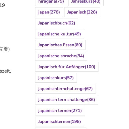
hiragana
(79)
Jahreskurs
(48)
-19
japan
(278)
Japanisch
(228)
Japanischbuch
(62)
japanische kultur
(49)
Japanisches Essen
(60)
, 立夏)
japanische sprache
(84)
Japanisch für Anfänger
(100)
szeit,
japanischkurs
(57)
japanischlernchallenge
(67)
japanisch lern challenge
(36)
japanisch lernen
(271)
Japanischlernen
(198)