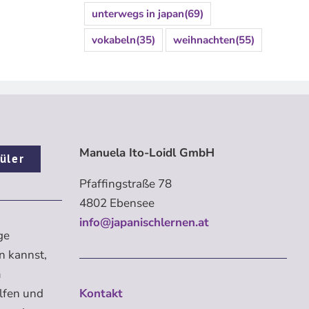
unterwegs in japan
(69)
vokabeln
(35)
weihnachten
(55)
Manuela Ito-Loidl GmbH
üler
Pfaffingstraße 78
4802 Ebensee
info@japanischlernen.at
ge
n kannst,
m
elfen und
Kontakt