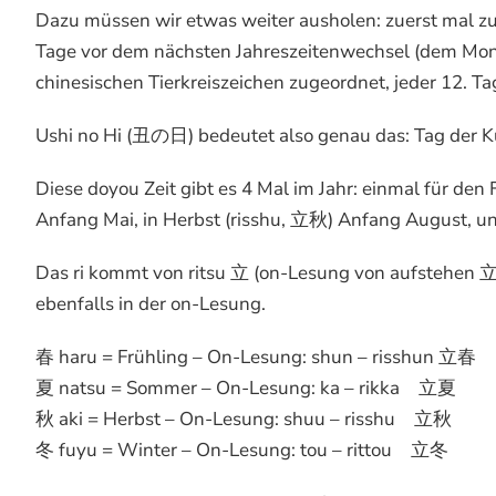
Dazu müssen wir etwas weiter ausholen: zuerst mal z
Tage vor dem nächsten Jahreszeitenwechsel (dem Mond
chinesischen Tierkreiszeichen zugeordnet, jeder 12. Tag 
Ushi no Hi (丑の日) bedeutet also genau das: Tag der K
Diese doyou Zeit gibt es 4 Mal im Jahr: einmal für de
Anfang Mai, in Herbst (risshu, 立秋) Anfang August, u
Das ri kommt von ritsu 立 (on-Lesung von aufstehen 立つ t
ebenfalls in der on-Lesung.
春 haru = Frühling – On-Lesung: shun – risshun 立春
夏 natsu = Sommer – On-Lesung: ka – rikka 立夏
秋 aki = Herbst – On-Lesung: shuu – risshu 立秋
冬 fuyu = Winter – On-Lesung: tou – rittou 立冬