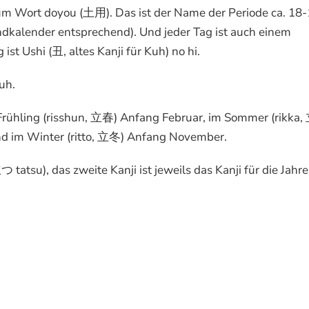
um Wort doyou (土用). Das ist der Name der Periode ca. 18
kalender entsprechend). Und jeder Tag ist auch einem
ist Ushi (丑, altes Kanji für Kuh) no hi.
uh.
n Frühling (risshun, 立春) Anfang Februar, im Sommer (rikka
nd im Winter (ritto, 立冬) Anfang November.
atsu), das zweite Kanji ist jeweils das Kanji für die Jahre