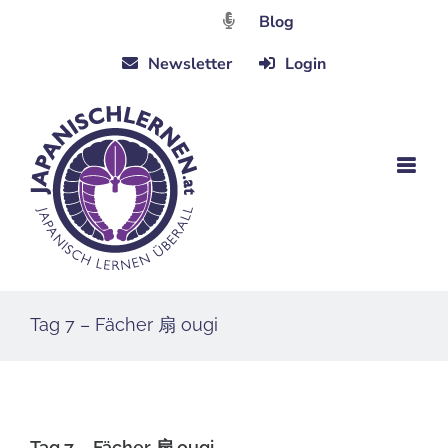
Zum
Blog
Inhalt
Newsletter
Login
springen
Tag 7 – Fächer 扇 ougi
Tag 7 – Fächer 扇 ougi