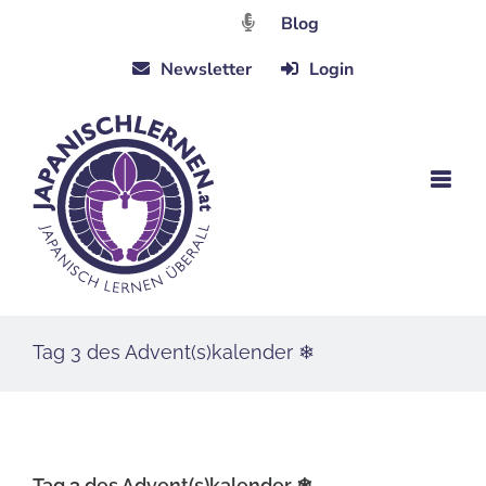
Zum
Blog
Inhalt
Newsletter
Login
springen
Tag 3 des Advent(s)kalender ❄
Tag 3 des Advent(s)kalender ❄