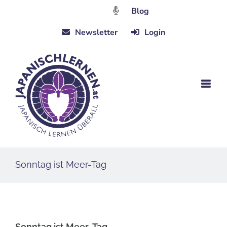
Zum
Blog
Inhalt
Newsletter
Login
springen
Sonntag ist Meer-Tag
Sonntag ist Meer-Tag