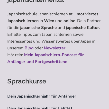
Japanischschule japanischlernen.at –
motiviertes
Japanisch lernen
in
Wien
und
online
. Dein Partner
für die
japanische Sprache
und
japanische Kultur
.
Erhalte Tipps zum Japanischlernen sowie
Interessantes und Wissenswertes über Japan in
unserem
Blog
oder
Newsletter
.
Hör rein:
Mein Japanischlern-Podcast für
Anfänger und Fortgeschrittene
Sprachkurse
Dein Japanischlernjahr für Anfänger
Dein Japanischlernjahr für LEICHT